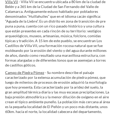
Villa Vil
- Villa Vil se encuentra ubicada a 80 km de la ciudad de
Belén y a 365 km de la Ciudad de San Fernando del Valle de
Catamarca. Antiguamente estuvo habitado por pobladores
denominados “Huillahuiles” que en el idioma cacán significa:
“Aguada de la Liebre”. Es un distrito en zona de transición de pre
puna a puna, cuenta con un rico pasado histórico y una cultura
que están presentes en cada rincón de su territorio: vestigios
arqueológicos, museos, artesanías, música, folclore, comidas
típicas y tradición. A 15 km de este pueblo, se encuentran Los
Castillos de Villa Vil, una formación rocosa natural que se fue
moldeando por la erosión del viento y del agua durante millones
de años, dando como resultado una maravillosa estructura, con
formas alargadas y de diferentes tonos que se asemejan a torres
de castillos góticos.
Campo de Piedra Pómez
- Su nombre describe el paisaje
caracterizado por la extensa acumulación de piedra pómez, que
luego de milenios de procesos de erosión adquirió la morfología
que hoy presenta. Esta caracterizado por la aridez del suelo, la
gran amplitud térmica diaria y las muy escasas precipitaciones. La
baja presión atmosférica y la menor dilución de oxígeno en el aire
crean el típico ambiente puneño. La población más cercana al área
es la pequeña localidad de El Peñón y un poco más distante, unos
60km. hacia el norte, la localidad cabecera del departamento,