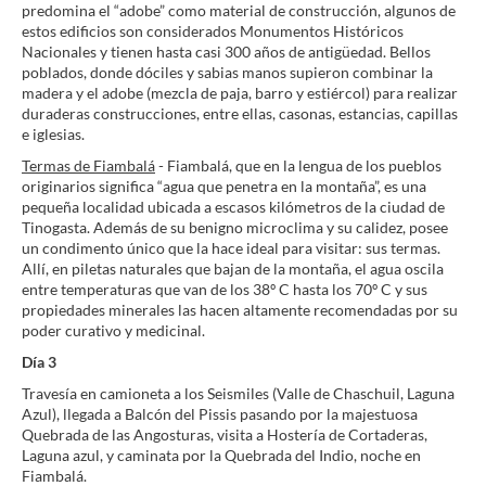
predomina el “adobe” como material de construcción, algunos de
estos edificios son considerados Monumentos Históricos
Nacionales y tienen hasta casi 300 años de antigüedad. Bellos
poblados, donde dóciles y sabias manos supieron combinar la
madera y el adobe (mezcla de paja, barro y estiércol) para realizar
duraderas construcciones, entre ellas, casonas, estancias, capillas
e iglesias.
Termas de Fiambalá
- Fiambalá, que en la lengua de los pueblos
originarios significa “agua que penetra en la montaña”, es una
pequeña localidad ubicada a escasos kilómetros de la ciudad de
Tinogasta. Además de su benigno microclima y su calidez, posee
un condimento único que la hace ideal para visitar: sus termas.
Allí, en piletas naturales que bajan de la montaña, el agua oscila
entre temperaturas que van de los 38º C hasta los 70º C y sus
propiedades minerales las hacen altamente recomendadas por su
poder curativo y medicinal.
Día 3
Travesía en camioneta a los Seismiles (Valle de Chaschuil, Laguna
Azul), llegada a Balcón del Pissis pasando por la majestuosa
Quebrada de las Angosturas, visita a Hostería de Cortaderas,
Laguna azul, y caminata por la Quebrada del Indio, noche en
Fiambalá.