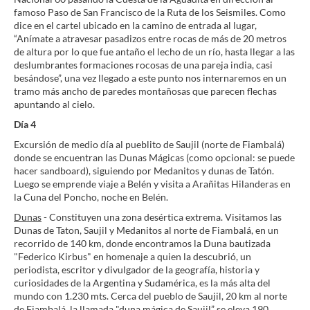
famoso Paso de San Francisco de la Ruta de los Seismiles. Como
dice en el cartel ubicado en la camino de entrada al lugar,
“Anímate a atravesar pasadizos entre rocas de más de 20 metros
de altura por lo que fue antaño el lecho de un río, hasta llegar a las
deslumbrantes formaciones rocosas de una pareja india, casi
besándose”, una vez llegado a este punto nos internaremos en un
tramo más ancho de paredes montañosas que parecen flechas
apuntando al cielo.
Día 4
Excursión de medio día al pueblito de Saujil (norte de Fiambalá)
donde se encuentran las Dunas Mágicas (como opcional: se puede
hacer sandboard), siguiendo por Medanitos y dunas de Tatón.
Luego se emprende viaje a Belén y visita a Arañitas Hilanderas en
la Cuna del Poncho, noche en Belén.
Dunas
- Constituyen una zona desértica extrema. Visitamos las
Dunas de Taton, Saujil y Medanitos al norte de Fiambalá, en un
recorrido de 140 km, donde encontramos la Duna bautizada
"Federico Kirbus" en homenaje a quien la descubrió, un
periodista, escritor y divulgador de la geografía, historia y
curiosidades de la Argentina y Sudamérica, es la más alta del
mundo con 1.230 mts. Cerca del pueblo de Saujil, 20 km al norte
de Fiambalá, la llamada "duna mágica de Saujil” se eleva 190