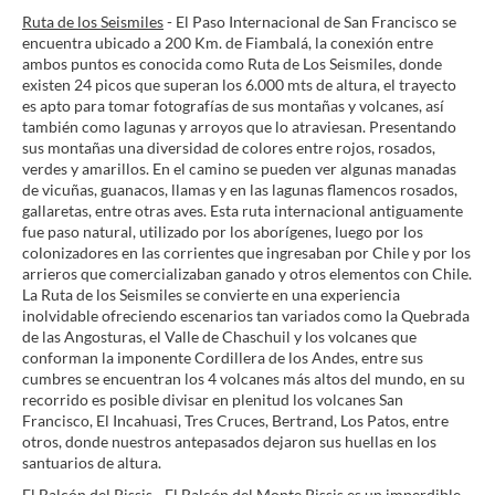
Ruta de los Seismiles
- El Paso Internacional de San Francisco se
encuentra ubicado a 200 Km. de Fiambalá, la conexión entre
ambos puntos es conocida como Ruta de Los Seismiles, donde
existen 24 picos que superan los 6.000 mts de altura, el trayecto
es apto para tomar fotografías de sus montañas y volcanes, así
también como lagunas y arroyos que lo atraviesan. Presentando
sus montañas una diversidad de colores entre rojos, rosados,
verdes y amarillos. En el camino se pueden ver algunas manadas
de vicuñas, guanacos, llamas y en las lagunas flamencos rosados,
gallaretas, entre otras aves. Esta ruta internacional antiguamente
fue paso natural, utilizado por los aborígenes, luego por los
colonizadores en las corrientes que ingresaban por Chile y por los
arrieros que comercializaban ganado y otros elementos con Chile.
La Ruta de los Seismiles se convierte en una experiencia
inolvidable ofreciendo escenarios tan variados como la Quebrada
de las Angosturas, el Valle de Chaschuil y los volcanes que
conforman la imponente Cordillera de los Andes, entre sus
cumbres se encuentran los 4 volcanes más altos del mundo, en su
recorrido es posible divisar en plenitud los volcanes San
Francisco, El Incahuasi, Tres Cruces, Bertrand, Los Patos, entre
otros, donde nuestros antepasados dejaron sus huellas en los
santuarios de altura.
El Balcón del Pissis
- El Balcón del Monte Pissis es un imperdible