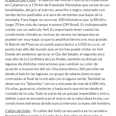
en Catamarca, a 170 km de Fiambalá. Montañas que varían en sus
tonalidades, del gris al marrón, amarillo o negro, mezclado con
verdes de los pastizales a la vera de vertientes que bajan de la
montaña. Para llegar se recorren 100 kilómetros por la RN 60 y
luego 70 km más de campo traviesa (Off Road). Es indispensable
contar con un vehículo 4x4. Es importante tener cuenta las
condiciones climáticas, incluso en verano las temperaturas
pueden ser muy bajas ya que la amplitud térmica es muy grande.
El Balcón de Pissis es un punto panorámico a 5.050 m.s.n.m., el
punto más alto del mundo que un turista puede visitar en 4x4.
Desde ahí podemos apreciar el Ojo del Salado, el segundo pico
más alto de la Cordillera de Los Andes, también se divisan las
lagunas de distintas coloraciones que cambian su color de
acuerdo a la posición del sol. Una panorámica 360 permite ver
desde el balcón las lagunas, un grupo de salares blancos que
contrastan al final de la mirada con la laguna verde. También se
observan los “Seismiles” cerros y volcanes de más de 6.000 mts.
Vicuñas, guanacos, cóndores y hasta suris que miran desde el
costado de la ruta. Todo es parte de un paisaje imperdible y único,
debido a que se encuentra en el marco de la naturaleza bruta, con
condiciones extremas donde nunca intervino la mano del hombre.
Cañón del Indio
- El cañón del Indio se encuentra en la carretera
Nacional 60 pasando la Cuesta de la Aguadita en dirección al