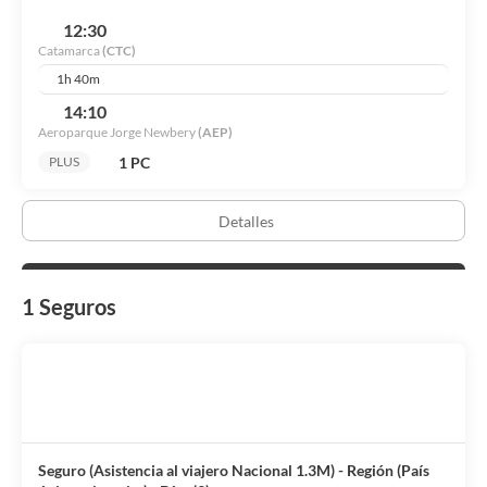
12:30
Catamarca
(CTC)
1h 40m
14:10
Aeroparque Jorge Newbery
(AEP)
1 PC
PLUS
Detalles
1 Seguros
Seguro (Asistencia al viajero Nacional 1.3M) - Región (País