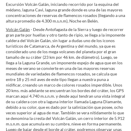
Excursión Volcán Galán, iniciando recorrido por la esquina del
médano, laguna Cavi, laguna grande donde es una de las mayores
concentraciones de reservas de flamencos rosados (llegando a una
altura promedio de 4.300 m.s.n.m), Noche en Belén.
Volcán Galán
- Desde Antofagasta de la Sierra y luego de recorrer
gran parte por huellas y otro tanto de ripio, se llega a la imponente
caldera del Volcán Galán, sin lugar a dudas uno de los iconos
turísticos de Catamarca, de Argentina y del mundo, ya que es
considerado uno de los mega volcanes del planeta por el gran
tamaño de su cráter (23 km por 46 km. de diámetro). Luego, se
llega a la Laguna Grande, un imponente espejo de agua que en los
meses de verano se convierte en una de las mayores reservas
mundiales de variedades de flamencos rosados, se calcula que
entre 18 y 25 mil aves de este tipo llegan a nuestra puna a
nidificar, creando un marco de colores rosados imperdible. Unos
20 kms. más adelante se encuentran los bordes del cráter, los GPS
marcan aquí 4.740 m.s.n.m. y desde aquí tendran una vista integral
de su caldera con otra laguna interior llamada Laguna Diamante,
debido a su color, que es dado por la salinización que posee, ocho
veces superior al agua de mar. También se vera nítidamente lo que
se denomina la cresta del Volcán Galán, un cerro interior de 5.912
m.s.n.m. que acumula en su cumbre, nieve en forma permanente.
Luego de bajar desde el borde al cráter, podremos observar unas