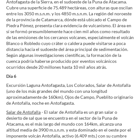
Antofagasta de la Sierra, en el sudoeste de la Puna de Atacama.
Cubre una superficie de 75.489 hectáreas, con alturas que oscilan
entre los 3050 m.s.n.m. y los 4850 m.s.n.m. La región del noroeste
de la provincia de Catamarca, dónde está ubicado el Campo de
Piedra Pómez, presenta clara evidencia de vulcanismo. El área en
sí se formó presumiblemente hace cien mil años como resultado
de las emisiones de los cercanos volcanes, especialmente el volcán
Blanco o Robledo cuyo cráter o caldera puede visitarse a poca
distancia hacia el sudoeste del área principal de sedimentación.
Según algunas investigaciones científicas, la formación de la
cuenca podría haberse producido por eventos volcánicos
ocurridos desde 20 millones hasta 10 mil años atrás.
Día 6
Excursión Laguna Antofagasta, Los Colorados, Salar de Antofalla
(uno de los más grandes del mundo con una longitud
aproximadamente de 160km), Ojos de Campo, Pueblito originario
de Antofalla, noche en Antofagasta.
Salar de Antofalla
- El salar de Antofalla es un gran salar o
desierto de sal que se encuentra en el sector de la Puna de
Atacama, es el más largo del mundo con 164km, alcanza una
altitud media de 3900 m.s.n.m. y esta dominado en el oeste por el
imponente volcán Antofalla, activo (6.409 mts.) con su cumbre