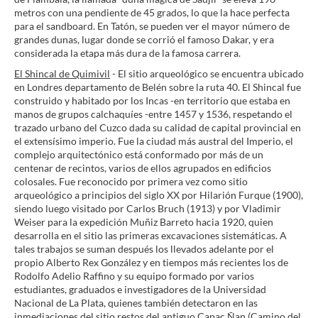
metros con una pendiente de 45 grados, lo que la hace perfecta
para el sandboard. En Tatón, se pueden ver el mayor número de
grandes dunas, lugar donde se corrió el famoso Dakar, y era
considerada la etapa más dura de la famosa carrera.
El Shincal de Quimivil
- El sitio arqueológico se encuentra ubicado
en Londres departamento de Belén sobre la ruta 40. El Shincal fue
construido y habitado por los Incas -en territorio que estaba en
manos de grupos calchaquíes -entre 1457 y 1536, respetando el
trazado urbano del Cuzco dada su calidad de capital provincial en
el extensísimo imperio. Fue la ciudad más austral del Imperio, el
complejo arquitectónico está conformado por más de un
centenar de recintos, varios de ellos agrupados en edificios
colosales. Fue reconocido por primera vez como sitio
arqueológico a principios del siglo XX por Hilarión Furque (1900),
siendo luego visitado por Carlos Bruch (1913) y por Vladimir
Weiser para la expedición Muñiz Barreto hacia 1920, quien
desarrolla en el sitio las primeras excavaciones sistemáticas. A
tales trabajos se suman después los llevados adelante por el
propio Alberto Rex González y en tiempos más recientes los de
Rodolfo Adelio Raffino y su equipo formado por varios
estudiantes, graduados e investigadores de la Universidad
Nacional de La Plata, quienes también detectaron en las
inmediaciones del sitio restos del antiguo Capac Ñan (Camino del