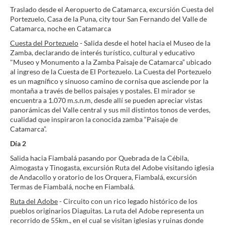
Traslado desde el Aeropuerto de Catamarca, excursión Cuesta del
Portezuelo, Casa de la Puna, city tour San Fernando del Valle de
Catamarca, noche en Catamarca
Cuesta del Portezuelo
- Salida desde el hotel hacia el Museo de la
Zamba, declarando de interés turístico, cultural y educativo
"Museo y Monumento a la Zamba Paisaje de Catamarca” ubicado
al ingreso de la Cuesta de El Portezuelo. La Cuesta del Portezuelo
es un magnífico y sinuoso camino de cornisa que asciende por la
montaña a través de bellos paisajes y postales. El mirador se
encuentra a 1.070 m.s.n.m, desde allí se pueden apreciar vistas
panorámicas del Valle central y sus mil distintos tonos de verdes,
cualidad que inspiraron la conocida zamba “Paisaje de
Catamarca”.
Día 2
Salida hacia Fiambalá pasando por Quebrada de la Cébila,
Aimogasta y Tinogasta, excursión Ruta del Adobe visitando iglesia
de Andacollo y oratorio de los Orquera, Fiambalá, excursión
Termas de Fiambalá, noche en Fiambalá.
Ruta del Adobe
- Circuito con un rico legado histórico de los
pueblos originarios Diaguitas. La ruta del Adobe representa un
recorrido de 55km., en el cual se visitan iglesias y ruinas donde