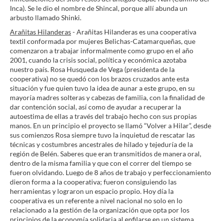
Inca). Se le dio el nombre de Shincal, porque allí abunda un
arbusto llamado Shinki.
Arañitas Hilanderas
- Arañitas Hilanderas es una cooperativa
textil conformada por mujeres Belichas-Catamarqueñas, que
comenzaron a trabajar informalmente como grupo en el año
2001, cuando la crisis social, política y económica azotaba
nuestro país. Rosa Husqueda de Vega (presidenta de la
cooperativa) no se quedó con los brazos cruzados ante esta
situación y fue quien tuvo la idea de aunar a este grupo, en su
mayoría madres solteras y cabezas de familia, con la finalidad de
dar contención social, así como de ayudar a recuperar la
autoestima de ellas a través del trabajo hecho con sus propias
manos. En un principio el proyecto se llamó “Volver a Hilar”, desde
sus comienzos Rosa siempre tuvo la inquietud de rescatar las
técnicas y costumbres ancestrales de hilado y tejeduría de la
región de Belén. Saberes que eran transmitidos de manera oral,
dentro de la misma familia y que con el correr del tiempo se
fueron olvidando. Luego de 8 años de trabajo y perfeccionamiento
dieron forma a la cooperativa; fueron consiguiendo las
herramientas y lograron un espacio propio. Hoy día la
cooperativa es un referente a nivel nacional no solo en lo
relacionado a la gestión de la organización que opta por los
principios de la economía solidaria al enfilarse en un sistema