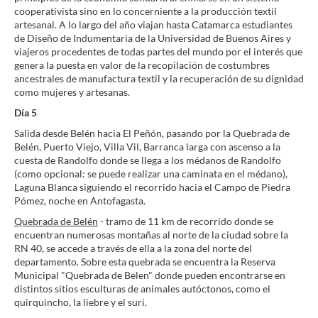
cooperativista sino en lo concerniente a la producción textil
artesanal. A lo largo del año viajan hasta Catamarca estudiantes
de Diseño de Indumentaria de la Universidad de Buenos Aires y
viajeros procedentes de todas partes del mundo por el interés que
genera la puesta en valor de la recopilación de costumbres
ancestrales de manufactura textil y la recuperación de su dignidad
como mujeres y artesanas.
Día 5
Salida desde Belén hacia El Peñón, pasando por la Quebrada de
Belén, Puerto Viejo, Villa Vil, Barranca larga con ascenso a la
cuesta de Randolfo donde se llega a los médanos de Randolfo
(como opcional: se puede realizar una caminata en el médano),
Laguna Blanca siguiendo el recorrido hacia el Campo de Piedra
Pómez, noche en Antofagasta.
Quebrada de Belén
- tramo de 11 km de recorrido donde se
encuentran numerosas montañas al norte de la ciudad sobre la
RN 40, se accede a través de ella a la zona del norte del
departamento. Sobre esta quebrada se encuentra la Reserva
Municipal "Quebrada de Belen" donde pueden encontrarse en
distintos sitios esculturas de animales autóctonos, como el
quirquincho, la liebre y el suri.