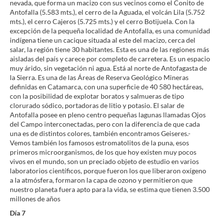
nevada, que forma un macizo con sus vecinos como el Conito de
Antofalla (5.583 mts.), el cerro de la Aguada, el volcán Lila (5.752
mts.), el cerro Cajeros (5.725 mts.) y el cerro Botijuela. Con la
excepción de la pequeña localidad de Antofalla, es una comunidad
indígena tiene un cacique situada al este del macizo, cerca del
salar, la región tiene 30 habitantes. Esta es una de las regiones más
aisladas del país y carece por completo de carretera. Es un espacio
muy árido, sin vegetación ni agua. Está al norte de Antofagasta de
la Sierra. Es una de las Áreas de Reserva Geológico Mineras
definidas en Catamarca, con una superficie de 40 580 hectáreas,
con la posibilidad de explotar boratos y salmueras de tipo
clorurado sódico, portadoras de litio y potasio. El salar de
Antofalla posee en pleno centro pequeñas lagunas llamadas Ojos
del Campo interconectadas, pero con la diferencia de que cada
una es de distintos colores, también encontramos Geiseres.-
Vemos también los famosos estromatolitos de la puna, esos
primeros microorganismos, de los que hoy existen muy pocos
vivos en el mundo, son un preciado objeto de estudio en varios
laboratorios científicos, porque fueron los que liberaron oxígeno
a la atmósfera, formaron la capa de ozono y permitieron que
nuestro planeta fuera apto para la vida, se estima que tienen 3.500
millones de años
Día 7