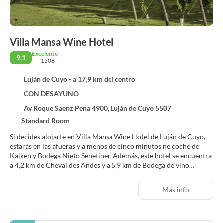
Villa Mansa Wine Hotel
Excelente
9,1
1508
Luján de Cuyo - a 17,9 km del centro
CON DESAYUNO
Av Roque Saenz Pena 4900, Luján de Cuyo 5507
Standard Room
Si decides alojarte en Villa Mansa Wine Hotel de Luján de Cuyo,
estarás en las afueras y a menos de cinco minutos ne coche de
Kaiken y Bodega Nieto Senetiner. Además, este hotel se encuentra
a 4,2 km de Cheval des Andes y a 5,9 km de Bodega de vino
Caggiati Hnos. & Cía..
Más info
Disfruta de tus momentos de ocio con instalaciones como una
bodega, sauna y piscina al aire libre de temporada. Encontrarás
también conexión a Internet wifi gratis, servicios de conserjería y
una zona recreativa o sala de juegos. Recorre rápida y