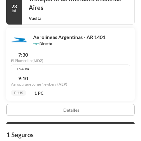
23
Aires
jul
Vuelta
Aerolineas Argentinas - AR 1401
Directo
7:30
El Plumerillo
(MDZ)
1h 40m
9:10
Aeroparque Jorge Newbery
(AEP)
1 PC
PLUS
Detalles
1 Seguros