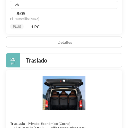
2h
8:05
El Plumerillo
(MDZ)
1 PC
PLUS
Detalles
20
Traslado
jul
Traslado
- Privado: Económico (Coche)
El Plumerillo (MDZ)
Villa Mansa Wine Hotel