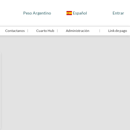
Peso Argentino
Español
Entrar
Contactanos
Cuarto Hub
Administración
Link de pago