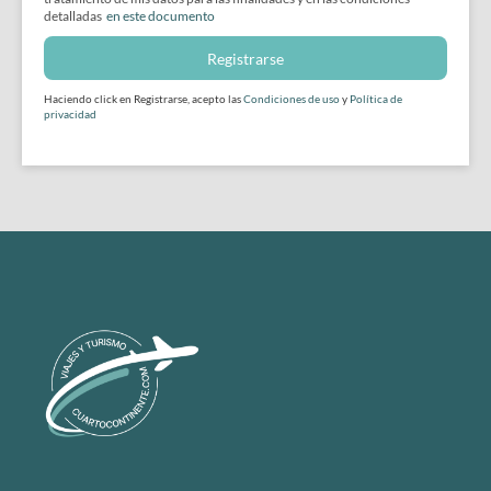
detalladas
en este documento
Registrarse
Haciendo click en Registrarse, acepto las
Condiciones de uso
y
Política de
privacidad