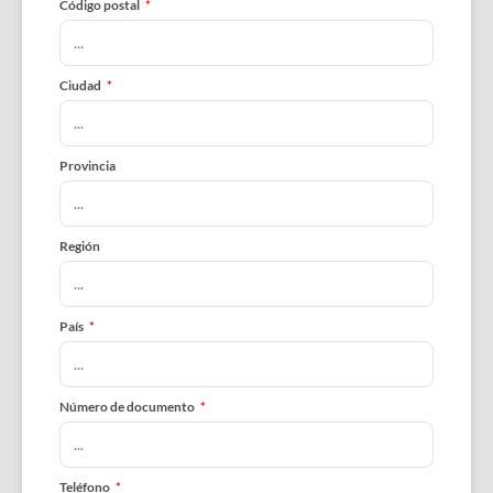
Código postal
*
Ciudad
*
Provincia
Región
País
*
Número de documento
*
Teléfono
*