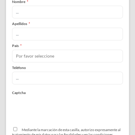
Nombre
*
Apellidos
*
País
*
Teléfono
Captcha
Mediante la marcación de esta casilla, autorizo expresamente al
tratamiento de mis datos para las finalidades y en las condiciones