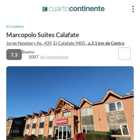
El Calafate
Marcopolo Suites Calafate
Jorge Newbery Av., 439, El Calafate 9405
, a 2,1 km de Centro
Bueno
7,3
1007
Ver puntuaciones