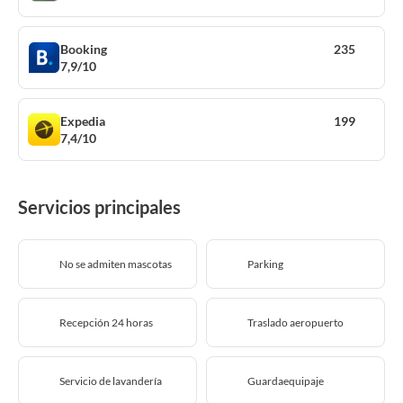
Booking
235
7,9/10
Expedia
199
7,4/10
Servicios principales
No se admiten mascotas
Parking
Recepción 24 horas
Traslado aeropuerto
Servicio de lavandería
Guardaequipaje