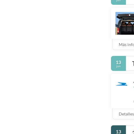
Más inf
13
jun
Detalles
13