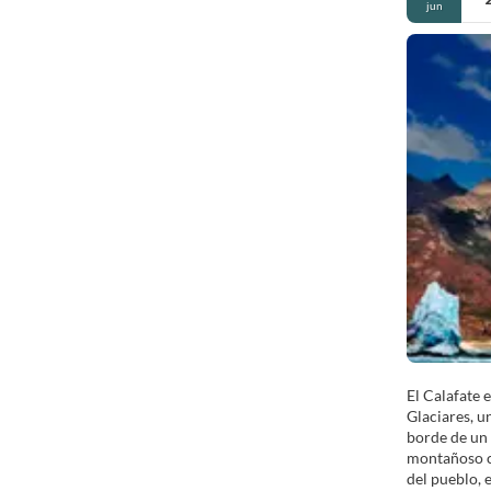
jun
El Calafate 
Glaciares, u
borde de un 
montañoso cu
del pueblo, 