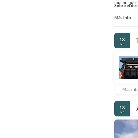
mucho que of
Sobre el des
Más info
13
jun
Más inf
13
jun