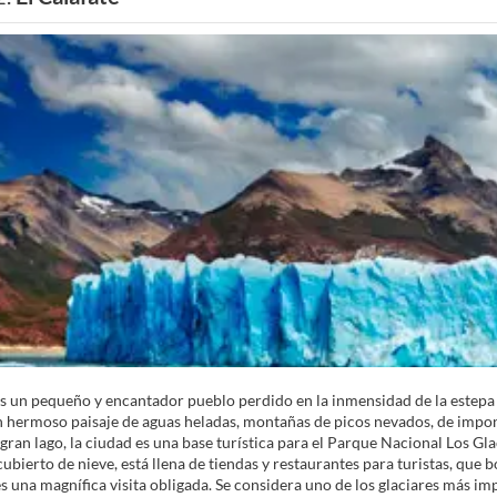
es un pequeño y encantador pueblo perdido en la inmensidad de la estepa p
n hermoso paisaje de aguas heladas, montañas de picos nevados, de impon
gran lago, la ciudad es una base turística para el Parque Nacional Los Gl
bierto de nieve, está llena de tiendas y restaurantes para turistas, que b
es una magnífica visita obligada. Se considera uno de los glaciares más 