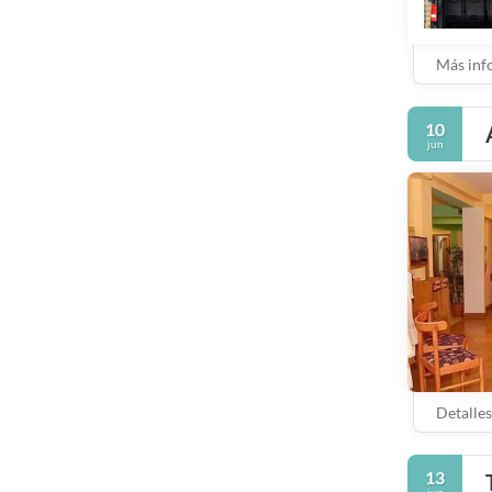
Más inf
10
jun
Detalles
13
jun