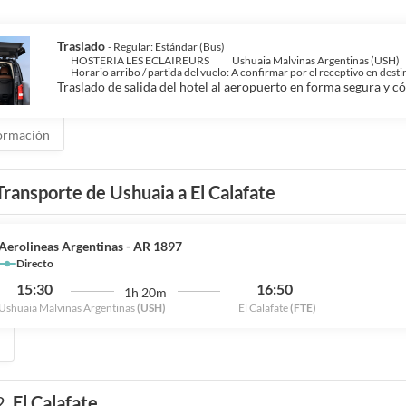
Traslado
- Regular: Estándar (Bus)
HOSTERIA LES ECLAIREURS
Ushuaia Malvinas Argentinas (USH)
Horario arribo / partida del vuelo: A confirmar por el receptivo en desti
Traslado de salida del hotel al aeropuerto en forma segura y 
ormación
Transporte de Ushuaia a El Calafate
Aerolineas Argentinas - AR 1897
Directo
15:30
16:50
1h 20m
Ushuaia Malvinas Argentinas
(USH)
El Calafate
(FTE)
2.
El Calafate