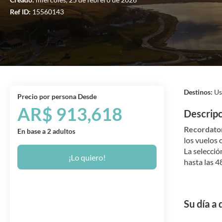
Ref ID:
15560143
Destinos:
Us
precio por persona Desde
AR$ 913,618
Descrip
Recordator
En base a 2 adultos
los vuelos 
La selecció
¡Lo quiero!
hasta las 4
Su día a 