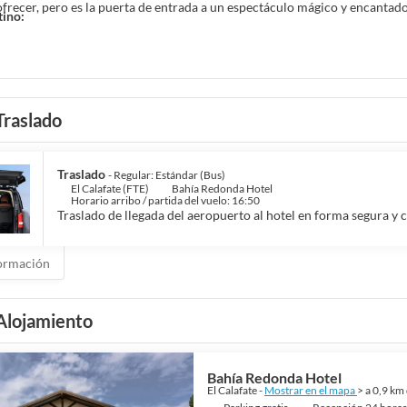
recer, pero es la puerta de entrada a un espectáculo mágico y encantado
tino:
Traslado
Traslado
- Regular: Estándar (Bus)
El Calafate (FTE)
Bahía Redonda Hotel
Horario arribo / partida del vuelo: 16:50
Traslado de llegada del aeropuerto al hotel en forma segura y
ormación
Alojamiento
Bahía Redonda Hotel
El Calafate -
Mostrar en el mapa
> a 0,9 km