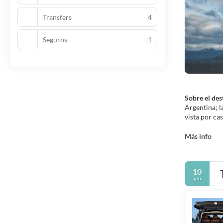
Transfers
4
Seguros
1
Sobre el des
Argentina; l
vista por cas
Ushuaia es u
Más info
Avenida San 
cafés y rest
interesante 
10
historia de 
jun
El Presidio 
atracciones 
Ushuaia es l