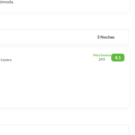
 cómoda.
3 Noches
Muy bueno
8,1
293
e Centro