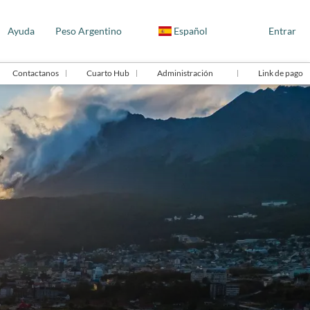
Ayuda
Peso Argentino
Español
Entrar
Contactanos
Cuarto Hub
Administración
Link de pago