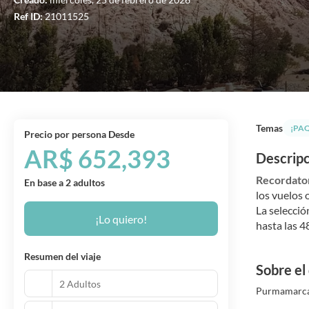
Ref ID:
21011525
Temas
¡PA
precio por persona Desde
AR$ 652,393
Descrip
Recordator
En base a 2 adultos
los vuelos 
La selecció
¡Lo quiero!
hasta las 4
Resumen del viaje
Sobre el
2 Adultos
Purmamarca 