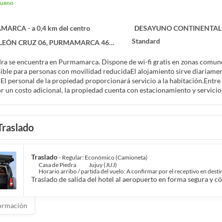
bueno
ARCA - a 0,4 km del centro
DESAYUNO CONTINENTAL
Standard
EÓN CRUZ 06, PURMAMARCA 4618
ra se encuentra en Purmamarca. Dispone de wi-fi gratis en zonas comune
ible para personas con movilidad reducidaEl alojamiento sirve diariamente
 El personal de la propiedad proporcionará servicio a la habitación.Entre
 un costo adicional, la propiedad cuenta con estacionamiento y servicio
Traslado
Traslado
- Regular: Económico (Camioneta)
Casa de Piedra
Jujuy (JUJ)
Horario arribo / partida del vuelo: A confirmar por el receptivo en desti
Traslado de salida del hotel al aeropuerto en forma segura y 
ormación