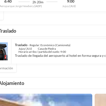
6:40
9:00
2h 20m
Aeroparque Jorge Newbery
(AEP)
Jujuy
(JUJ)
Traslado
Traslado
- Regular: Económico (Camioneta)
Jujuy (JUJ)
Casa de Piedra
Horario arribo / partida del vuelo: 9:00
Traslado de llegada del aeropuerto al hotel en forma segura y
ormación
Alojamiento