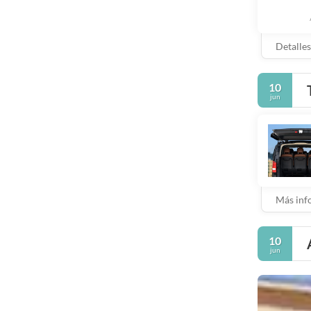
Detalles
10
jun
Más inf
10
jun