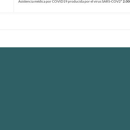
Asistencia médica por COVID19 producida por el virus SARS-COV2*
2.00