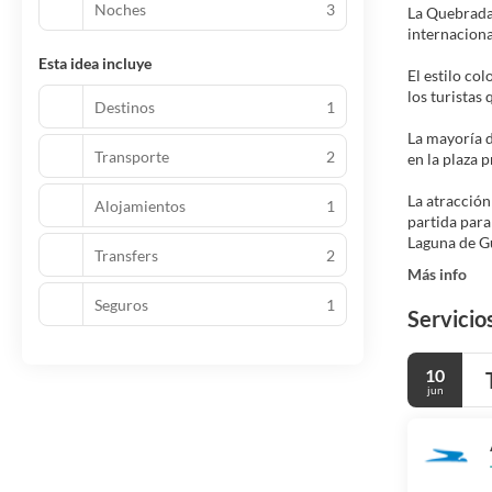
Noches
3
La Quebrada
internaciona
Esta idea incluye
El estilo co
los turistas 
Destinos
1
La mayoría d
Transporte
2
en la plaza p
La atracción
Alojamientos
1
partida para
Laguna de Gu
Transfers
2
Más info
Seguros
1
Servicio
10
jun