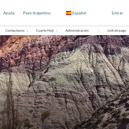
Ayuda
Peso Argentino
Español
Entrar
Contactanos
Cuarto Hub
Administración
Link de pago