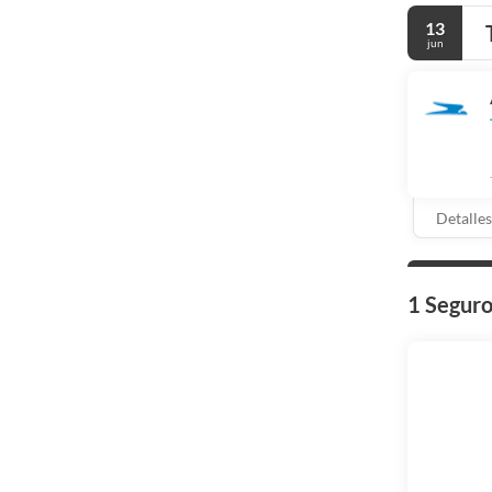
13
jun
Detalles
1 Segur