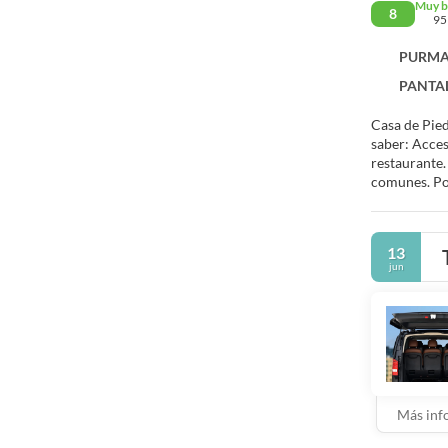
Muy 
8
95
PURMAM
PANTAL
Casa de Pied
saber: Acces
restaurante.
comunes. Por
13
jun
Más inf