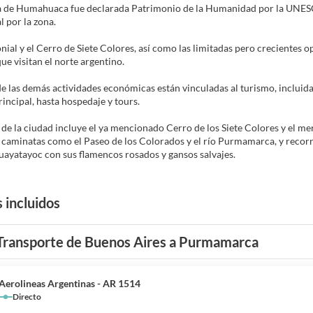
 de Humahuaca fue declarada Patrimonio de la Humanidad por la UNESC
l por la zona.
lonial y el Cerro de Siete Colores, así como las limitadas pero crecientes
que visitan el norte argentino.
e las demás actividades económicas están vinculadas al turismo, incluida
rincipal, hasta hospedaje y tours.
 de la ciudad incluye el ya mencionado Cerro de los Siete Colores y el m
 caminatas como el Paseo de los Colorados y el río Purmamarca, y recorr
ayatayoc con sus flamencos rosados ​​y gansos salvajes.
s incluidos
Transporte de Buenos Aires a Purmamarca
Aerolineas Argentinas - AR 1514
Directo