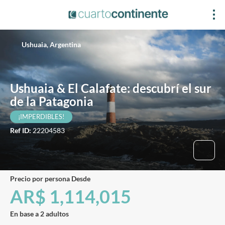
Ushuaia, Argentina
Ushuaia & El Calafate: descubrí el sur
de la Patagonia
¡IMPERDIBLES!
Ref ID:
22204583
precio por persona Desde
AR$ 1,114,015
En base a 2 adultos