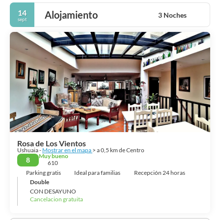
14
Alojamiento
3 Noches
sept
Rosa de Los Vientos
Ushuaia -
Mostrar en el mapa
> a 0,5 km de Centro
Muy bueno
8
610
Parking gratis
Ideal para familias
Recepción 24 horas
Double
CON DESAYUNO
Cancelacion gratuita