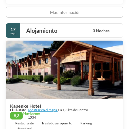
Más información
17
Alojamiento
3 Noches
sept
Kapenke Hotel
El Calafate -
Mostrar en el mapa
> a 1,3 km de Centro
Muy bueno
8,3
1534
Restaurante
Traslado aeropuerto
Parking
Standard