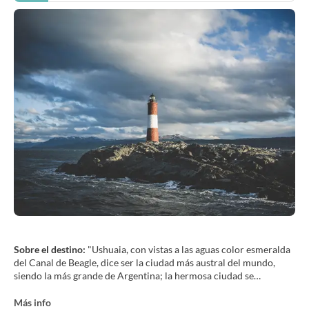
Sobre el destino:
"Ushuaia, con vistas a las aguas color esmeralda
del Canal de Beagle, dice ser la ciudad más austral del mundo,
siendo la más grande de Argentina; la hermosa ciudad se
encuentra entre las aguas heladas de la bahía de Ushuaia y picos
nevados detrás con las montañas cubiertas de nieve a la vista por
Más info