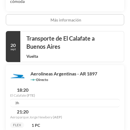
cómoda
Más información
Transporte de El Calafate a
20
Buenos Aires
sept
Vuelta
Aerolineas Argentinas - AR 1897
Directo
18:20
El Calafate
(FTE)
3h
21:20
Aeroparque Jorge Newbery
(AEP)
1 PC
FLEX