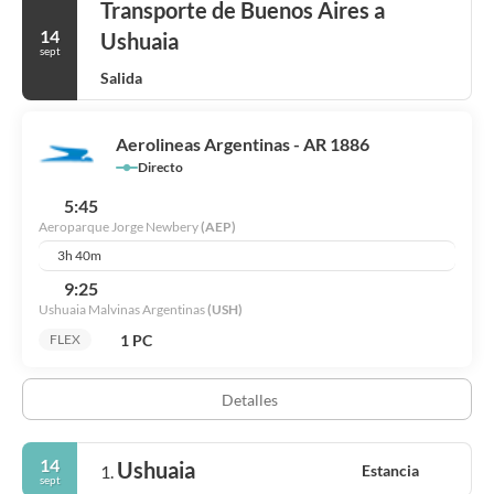
Transporte de Buenos Aires a
14
Ushuaia
sept
Salida
Aerolineas Argentinas - AR 1886
Directo
5:45
Aeroparque Jorge Newbery
(AEP)
3h 40m
9:25
Ushuaia Malvinas Argentinas
(USH)
1 PC
FLEX
Detalles
14
Ushuaia
Estancia
1.
sept