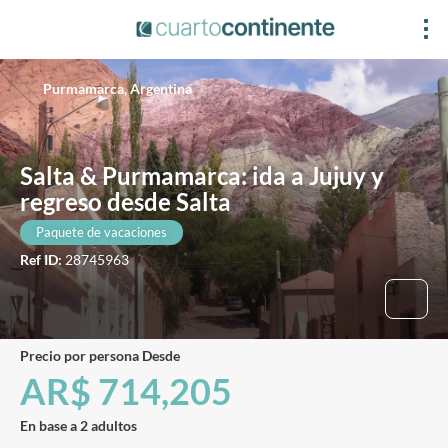
Purmamarca, Argentina
Salta & Purmamarca: ida a Jujuy y
regreso desde Salta
Paquete de vacaciones
Ref ID:
28745963
precio por persona Desde
AR$ 714,205
En base a 2 adultos