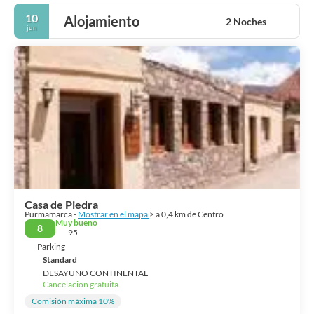
10
Alojamiento
2 Noches
jun
Casa de Piedra
Purmamarca -
Mostrar en el mapa
> a 0,4 km de Centro
Muy bueno
8
95
Parking
Standard
DESAYUNO CONTINENTAL
Cancelacion gratuita
Comisión máxima 10%