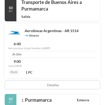
Transporte de Buenos Aires a
10
Purmamarca
jun
Salida
Aerolineas Argentinas - AR 1514
Directo
6:40
Aeroparque Jorge Newbery
(AEP)
2h 20m
9:00
Jujuy
(JUJ)
1 PC
PLUS
Detalles
10
Purmamarca
Estancia
1.
jun