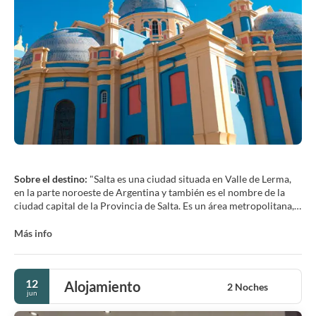
Sobre el destino:
"Salta es una ciudad situada en Valle de Lerma,
en la parte noroeste de Argentina y también es el nombre de la
ciudad capital de la Provincia de Salta. Es un área metropolitana,
que tiene una población de 619.000 habitantes, lo que la convierte
en la segunda ciudad más poblada en el noroeste del país.
Más info
Salta tiene un clima subtropical de montaña y es famoso en
Argentina por tener un clima muy agradable.
12
Alojamiento
PRINCIPALES ATRACTIVOS TURÍSTICOS
2 Noches
jun
• Cabildo, el antiguo ayuntamiento de 1783, en la Plaza 9 de Julio.