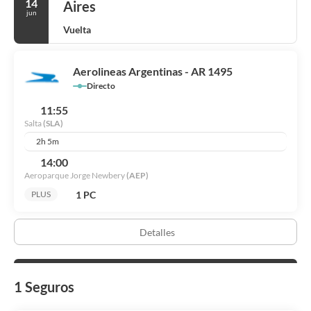
14
Aires
jun
Vuelta
Aerolineas Argentinas - AR 1495
Directo
11:55
Salta
(SLA)
2h 5m
14:00
Aeroparque Jorge Newbery
(AEP)
1 PC
PLUS
Detalles
1 Seguros