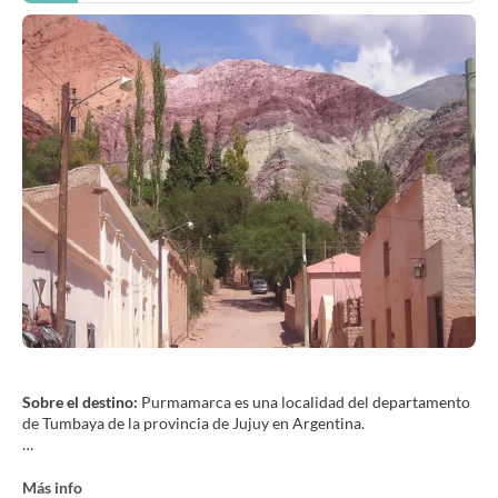
Sobre el destino:
Purmamarca es una localidad del departamento
de Tumbaya de la provincia de Jujuy en Argentina.
La Quebrada de Humahuaca fue declarada Patrimonio de la
Humanidad por la UNESCO en 2003, aumentando el interés del
Más info